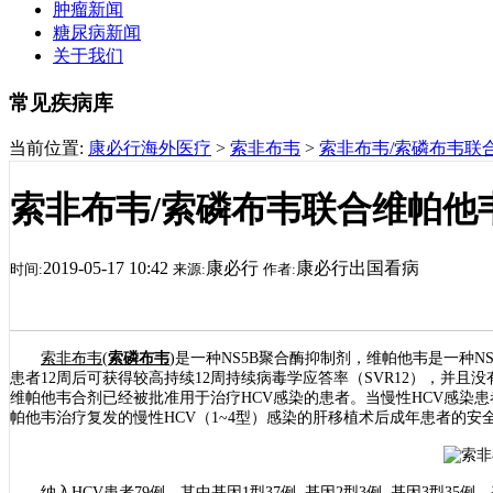
肿瘤新闻
糖尿病新闻
关于我们
常见疾病库
当前位置:
康必行海外医疗
>
索非布韦
>
索非布韦/索磷布韦联
索非布韦/索磷布韦联合维帕他
2019-05-17 10:42
康必行
康必行出国看病
时间:
来源:
作者:
索非布韦
(
索磷布韦
)是一种NS5B聚合酶抑制剂，维帕他韦是一种N
患者12周后可获得较高持续12周持续病毒学应答率（SVR12），并
维帕他韦合剂已经被批准用于治疗HCV感染的患者。当慢性HCV感染
帕他韦治疗复发的慢性HCV（1~4型）感染的肝移植术后成年患者的安
纳入HCV患者79例，其中基因1型37例, 基因2型3例, 基因3型35例