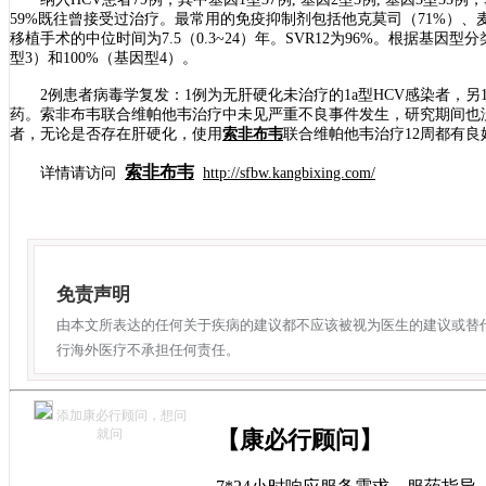
59%既往曾接受过治疗。最常用的免疫抑制剂包括他克莫司（71%）、麦
移植手术的中位时间为7.5（0.3~24）年。SVR12为96%。根据基因型分
型3）和100%（基因型4）。
2例患者病毒学复发：1例为无肝硬化未治疗的1a型HCV感染者，另1
药。索非布韦联合维帕他韦治疗中未见严重不良事件发生，研究期间也没
者，无论是否存在肝硬化，使用
索非布韦
联合维帕他韦治疗12周都有
索非布韦
详情请访问
http://sfbw.kangbixing.com/
免责声明
由本文所表达的任何关于疾病的建议都不应该被视为医生的建议或替
行海外医疗不承担任何责任。
添加康必行顾问，想问
就问
【康必行顾问】