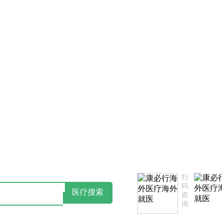
不满意，欢迎致电监督投诉热线：18502735975(同微信)
扫
码
医疗搜索
咨
询