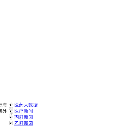
康必行海外医疗医药大数据全新更新上线，7x24小时一对一专业客服在
小
医药大数据
程
医疗新闻
序
丙肝新闻
官
网
乙肝新闻