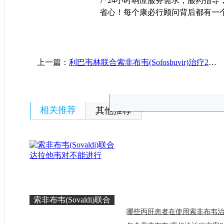
7*24小时响应服务需求，服药指
省心！每个康必行顾问背后都有一
上一篇：
利巴韦林联合索非布韦(Sofosbuvir)治疗2型丙肝最佳剂量是多少？
相关推荐
其他推荐
索非布韦(Sovaldi)联合
达拉他韦对不能进行