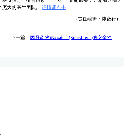
导，膳食指导，报告解读，“一对一”定制服务，让您省时省力
个庞大的医生团队。
详情请点击
(责任编辑：康必行)
下一篇：
丙肝药物索非布韦(Sofosbuvir)的安全性如何？
哪些丙肝患者在使用索非布韦治疗时急性肾损