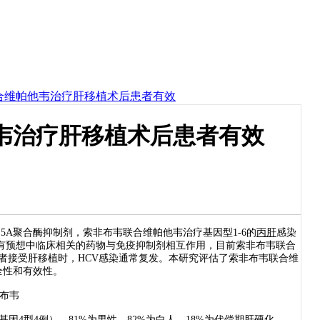
合维帕他韦治疗肝移植术后患者有效
韦治疗肝移植术后患者有效
S5A聚合酶抑制剂，索非布韦联合维帕他韦治疗基因型1-6的
丙肝
感染
且没有预想中临床相关的药物与免疫抑制剂相互作用，目前索非布韦联合
患者接受肝移植时，HCV感染通常复发。本研究评估了索非布韦联合维
全性和有效性。
，基因4型4例）。81%为男性，82%为白人，18%为代偿期肝硬化，