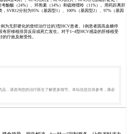
考酚酸（24%）、环孢素（14%）和硫唑嘌呤（11%）。用药距离肝
类，SVR12分别为95%（基因型1）、100%（基因型2）、97%（基因
例为无肝硬化的曾经治疗过的3型HCV患者。1例患者因高血糖停
有肝移植排异反应或死亡发生。对于1~4型HCV感染的肝移植受
良好的疗效及耐受性。
代品，请咨询您的治疗医生了解更多细节。本站信息仅供参考，康必